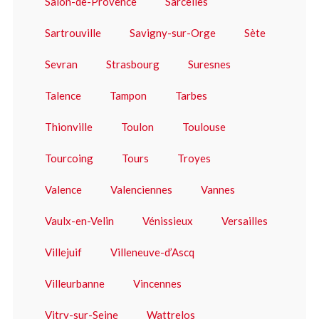
Salon-de-Provence
Sarcelles
Sartrouville
Savigny-sur-Orge
Sète
Sevran
Strasbourg
Suresnes
Talence
Tampon
Tarbes
Thionville
Toulon
Toulouse
Tourcoing
Tours
Troyes
Valence
Valenciennes
Vannes
Vaulx-en-Velin
Vénissieux
Versailles
Villejuif
Villeneuve-d’Ascq
Villeurbanne
Vincennes
Vitry-sur-Seine
Wattrelos