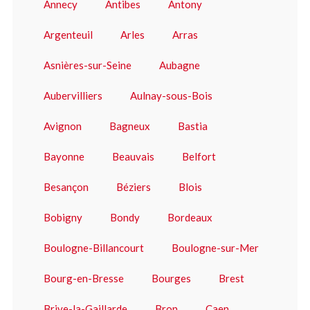
Annecy
Antibes
Antony
Argenteuil
Arles
Arras
Asnières-sur-Seine
Aubagne
Aubervilliers
Aulnay-sous-Bois
Avignon
Bagneux
Bastia
Bayonne
Beauvais
Belfort
Besançon
Béziers
Blois
Bobigny
Bondy
Bordeaux
Boulogne-Billancourt
Boulogne-sur-Mer
Bourg-en-Bresse
Bourges
Brest
Brive-la-Gaillarde
Bron
Caen