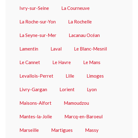
Ivry-sur-Seine
La Courneuve
La Roche-sur-Yon
La Rochelle
La Seyne-sur-Mer
Lacanau Océan
Lamentin
Laval
Le Blanc-Mesnil
Le Cannet
Le Havre
Le Mans
Levallois-Perret
Lille
Limoges
Livry-Gargan
Lorient
Lyon
Maisons-Alfort
Mamoudzou
Mantes-la-Jolie
Marcq-en-Baroeul
Marseille
Martigues
Massy