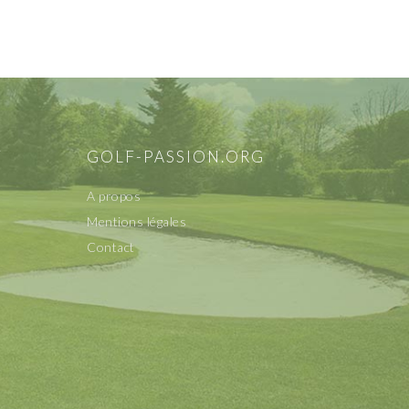
F
GOLF-PASSION.ORG
A propos
Mentions légales
Contact