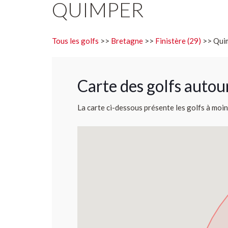
QUIMPER
Tous les golfs
>>
Bretagne
>>
Finistère (29)
>> Qui
Carte des golfs auto
La carte ci-dessous présente les golfs à moin