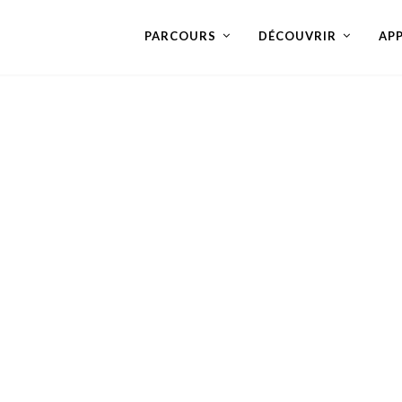
PARCOURS
DÉCOUVRIR
AP