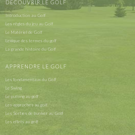
DÉCOUVRIR LE GOLF
Introduction au Golf
Les rêgles du jeu au Golf
Le Matériel de Golf
Lexique des termes du golf
La grande histoire du Golf
APPRENDRE LE GOLF
Les fondamentaux du Golf
Le Swing
Le putting au golf
Les approches au golf
Les Sorties de bunker au Golf
Les effets au golf