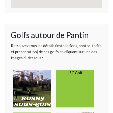
Golfs autour de Pantin
Retrouvez tous les détails (installations, photos, tarifs
et présentation) de ces golfs en cliquant sur une des
images ci-dessous :
LSC Golf