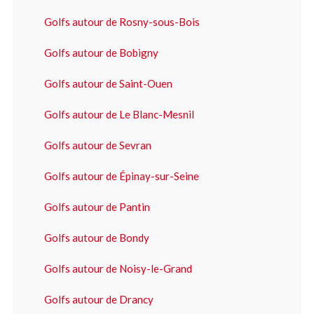
Golfs autour de Rosny-sous-Bois
Golfs autour de Bobigny
Golfs autour de Saint-Ouen
Golfs autour de Le Blanc-Mesnil
Golfs autour de Sevran
Golfs autour de Épinay-sur-Seine
Golfs autour de Pantin
Golfs autour de Bondy
Golfs autour de Noisy-le-Grand
Golfs autour de Drancy