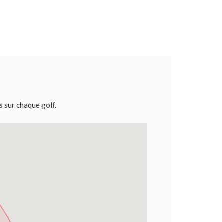
s sur chaque golf.