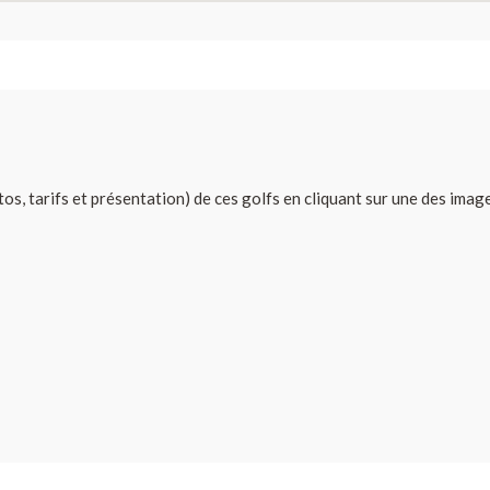
tos, tarifs et présentation) de ces golfs en cliquant sur une des imag