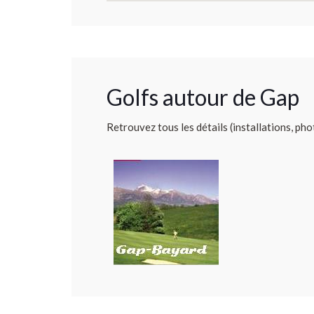
Golfs autour de Gap
Retrouvez tous les détails (installations, pho