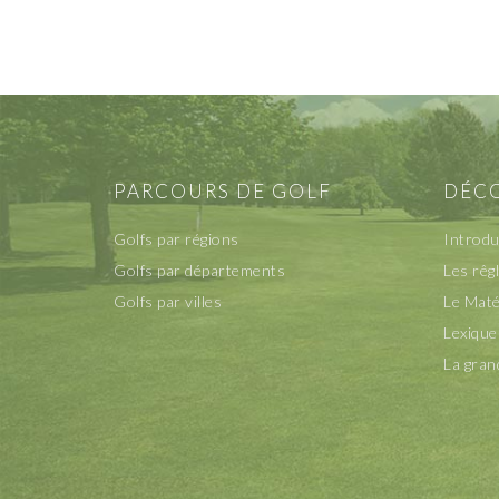
PARCOURS DE GOLF
DÉCO
Golfs par régions
Introdu
Golfs par départements
Les rêg
Golfs par villes
Le Maté
Lexique
La gran