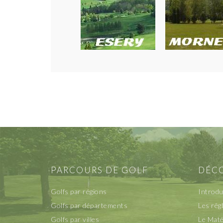
PARCOURS DE GOLF
DÉCO
Golfs par régions
Introdu
Golfs par départements
Les rêg
Golfs par villes
Le Maté