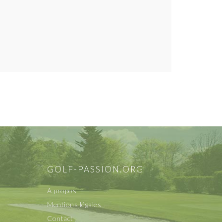
F
GOLF-PASSION.ORG
A propos
Mentions légales
Contact