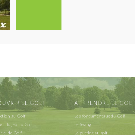
UVRIR LE GOLF
APPRENDRE LE GOL
ction au Golf
Les fondamentaux du Golf
les du jeu au Golf
Le Swing
riel de Golf
Le putting au golf