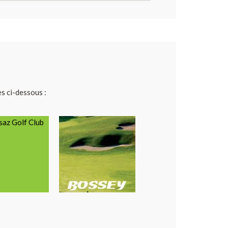
es ci-dessous :
saz Golf Club