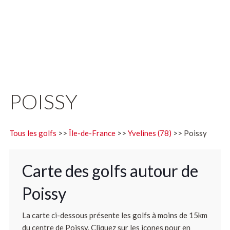
POISSY
Tous les golfs
>>
Île-de-France
>>
Yvelines (78)
>> Poissy
Carte des golfs autour de
Poissy
La carte ci-dessous présente les golfs à moins de 15km
du centre de Poissy. Cliquez sur les icones pour en