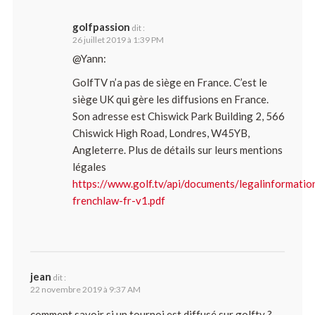
golfpassion
dit :
26 juillet 2019 à 1:39 PM
@Yann:
GolfTV n’a pas de siège en France. C’est le
siège UK qui gère les diffusions en France.
Son adresse est Chiswick Park Building 2, 566
Chiswick High Road, Londres, W45YB,
Angleterre. Plus de détails sur leurs mentions
légales
https://www.golf.tv/api/documents/legalinformatio
frenchlaw-fr-v1.pdf
jean
dit :
22 novembre 2019 à 9:37 AM
comment savoir si un tournoi est diffusé sur golftv ?