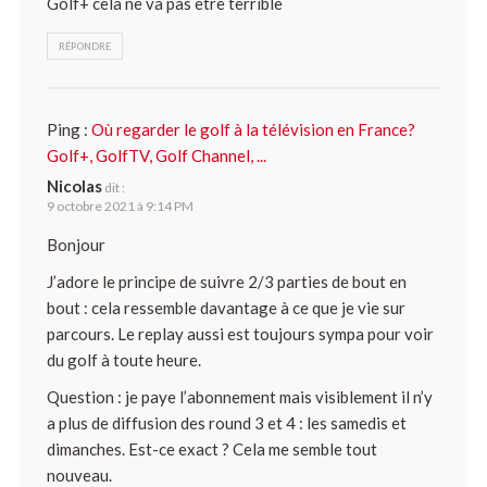
Golf+ cela ne va pas être terrible
RÉPONDRE
Ping :
Où regarder le golf à la télévision en France?
Golf+, GolfTV, Golf Channel, ...
Nicolas
dit :
9 octobre 2021 à 9:14 PM
Bonjour
J’adore le principe de suivre 2/3 parties de bout en
bout : cela ressemble davantage à ce que je vie sur
parcours. Le replay aussi est toujours sympa pour voir
du golf à toute heure.
Question : je paye l’abonnement mais visiblement il n’y
a plus de diffusion des round 3 et 4 : les samedis et
dimanches. Est-ce exact ? Cela me semble tout
nouveau.