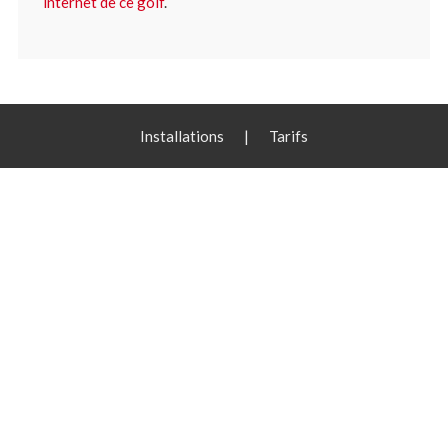
internet de ce golf
.
Installations
|
Tarifs