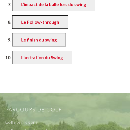
L’impact de la balle lors du swing
Le Follow-through
Le finish du swing
Illustration du Swing
PARCOURS DE GOLF
Golfs par régions