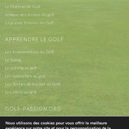
Le Matériel de Golf
Lexique des termes du golf
La grande histoire du Golf
APPRENDRE LE GOLF
Les fondamentaux du Golf
Le Swing
Le putting au golf
Les approches au golf
Les Sorties de bunker au Golf
Les effets au golf
GOLF-PASSION.ORG
A propos
Nous utilisons des cookies pour vous offrir la meilleure
expérience sur notre site et pour la personnalisation de la