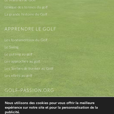
Lexique des termes du golf
La grande histoire du Golf
APPRENDRE LE GOLF
Les fondamentaux du Golf
Le Swing
Le putting au golf
Les approches au golf
Les Sorties de bunker au Golf
Les effets au golf
GOLF-PASSION.ORG
A propos
Nous utilisons des cookies pour vous offrir la meilleure
expérience sur notre site et pour la personnalisation de la
Mentions légales
publicité.