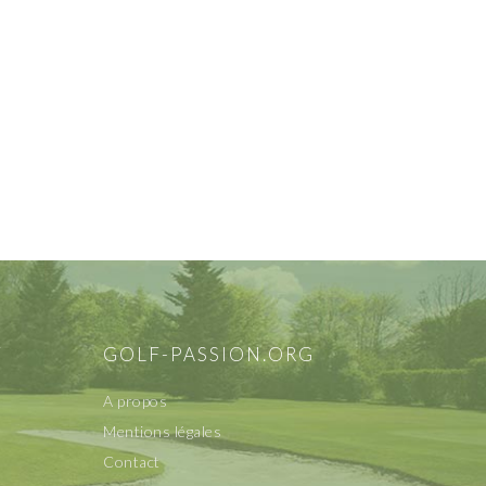
F
GOLF-PASSION.ORG
A propos
Mentions légales
Contact