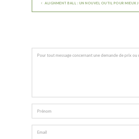
ALIGNMENT BALL : UN NOUVEL OUTIL POUR MIEUX 