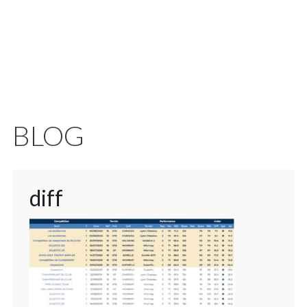
BLOG
diff