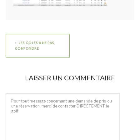
LES GOLFS À NE PAS
CONFONDRE
LAISSER UN COMMENTAIRE