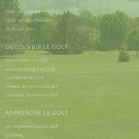
Golfs par régions
Golfs par départements
Golfs par villes
DÉCOUVRIR LE GOLF
Introduction au Golf
Les rêgles du jeu au Golf
Le Matériel de Golf
Lexique des termes du golf
La grande histoire du Golf
APPRENDRE LE GOLF
Les fondamentaux du Golf
Le Swing