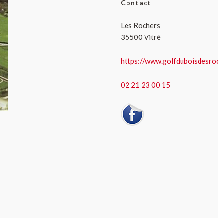
Contact
Les Rochers
35500 Vitré
https://www.golfduboisdesroc
02 21 23 00 15