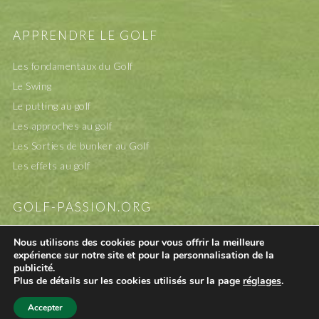
APPRENDRE LE GOLF
Les fondamentaux du Golf
Le Swing
Le putting au golf
Les approches au golf
Les Sorties de bunker au Golf
Les effets au golf
GOLF-PASSION.ORG
A propos
Nous utilisons des cookies pour vous offrir la meilleure
expérience sur notre site et pour la personnalisation de la
Mentions légales
publicité.
Contact
Plus de détails sur les cookies utilisés sur la page
réglages
.
Accepter
©2007-2026 GOLF-PASSION.ORG