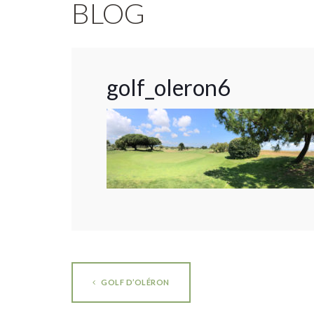
BLOG
golf_oleron6
GOLF D’OLÉRON