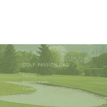
F
GOLF-PASSION.ORG
A propos
Mentions légales
Contact