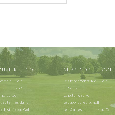
UVRIR LE GOLF
APPRENDRE LE GOL
ction au Golf
Les fondamentaux du Golf
les du jeu au Golf
Le Swing
riel de Golf
Le putting au golf
 des termes du golf
Les approches au golf
de histoire du Golf
Les Sorties de bunker au Golf