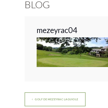
BLOG
mezeyrac04
GOLF DE MEZEYRAC LAGUIOLE