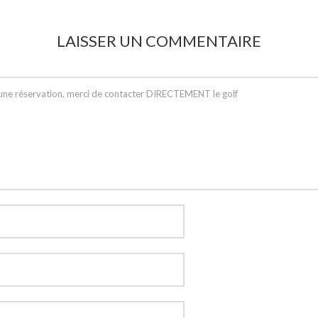
LAISSER UN COMMENTAIRE