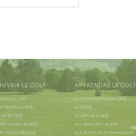
UVRIR LE GOLF
APPRENDRE LE GOL
ction au Golf
Les fondamentaux du Golf
les du jeu au Golf
Le Swing
riel de Golf
Le putting au golf
 des termes du golf
Les approches au golf
de histoire du Golf
Les Sorties de bunker au Golf