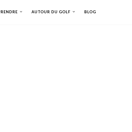
PRENDRE
AUTOUR DU GOLF
BLOG