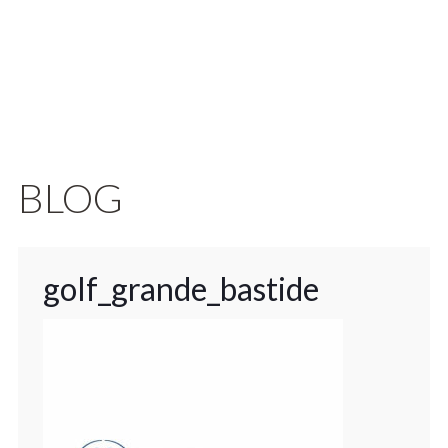
BLOG
golf_grande_bastide