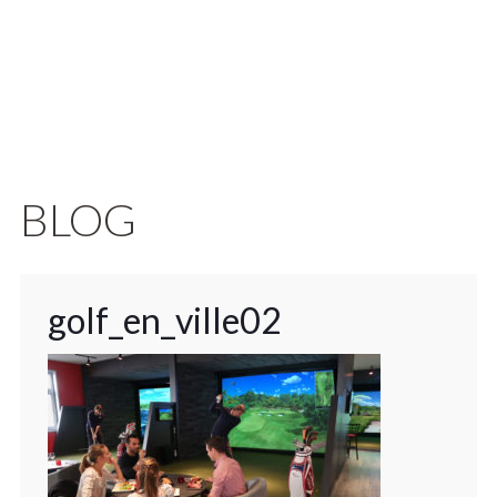
BLOG
golf_en_ville02