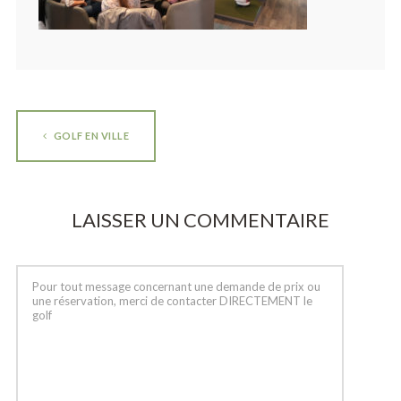
GOLF EN VILLE
LAISSER UN COMMENTAIRE