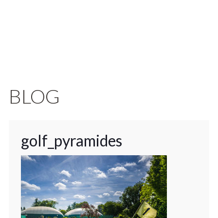
BLOG
golf_pyramides