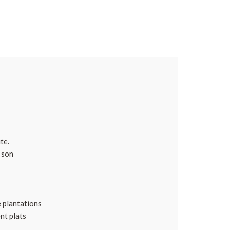
te.
e son
e plantations
nt plats