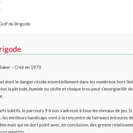
E
Golf de Brigode
rigode
 Baker – Créé en 1970
el dont le danger réside essentiellement dans les nombreux hors limi
elon la pèriode, humide ou sèche et chaque trou peut s’enorgueillir d
e.
fs subtils, le parcours 9 trous s’adresse à tous les niveaux de jeu. Si
 les meilleurs handicaps vont à la rencontre de fairways entourés d
lme mais qui ne dort point avec, en conclusion, des greens relativeme
 gros appétits…