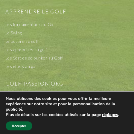
APPRENDRE LE GOLF
Les fondamentaux du Golf
Le Swing
Le putting au golf
Les approches au golf
Les Sorties de bunker au Golf
Les effets au golf
GOLF-PASSION.ORG
A propos
Nous utilisons des cookies pour vous offrir la meilleure
expérience sur notre site et pour la personnalisation de la
Mentions légales
publicité.
Contact
Plus de détails sur les cookies utilisés sur la page
réglages
.
Accepter
©2007-2026 GOLF-PASSION.ORG