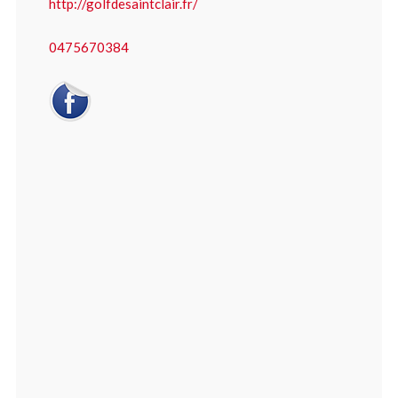
http://golfdesaintclair.fr/
0475670384