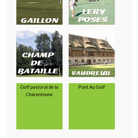
Golf pastoral de la
Pont Au Golf
Charentonne