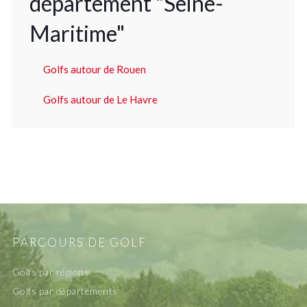
département "Seine-
Maritime"
Golfs autour de Rouen
Golfs autour de Le Havre
PARCOURS DE GOLF
Golfs par régions
Golfs par départements