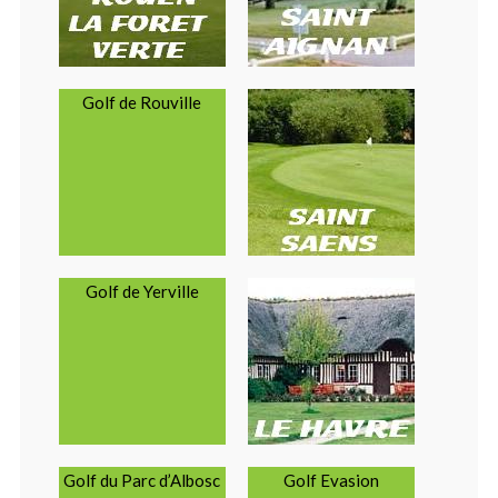
Golf de Rouville
Golf de Yerville
Golf du Parc d’Albosc
Golf Evasion