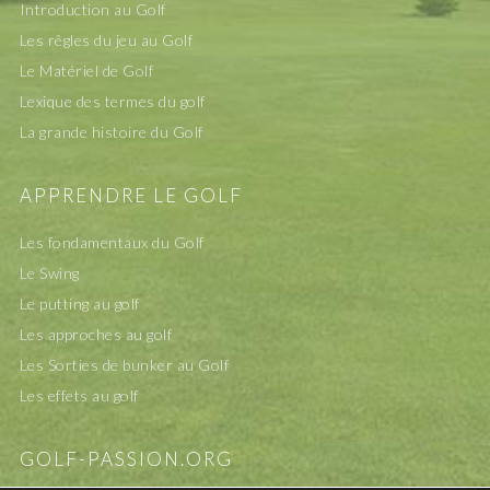
Introduction au Golf
Les rêgles du jeu au Golf
Le Matériel de Golf
Lexique des termes du golf
La grande histoire du Golf
APPRENDRE LE GOLF
Les fondamentaux du Golf
Le Swing
Le putting au golf
Les approches au golf
Les Sorties de bunker au Golf
Les effets au golf
GOLF-PASSION.ORG