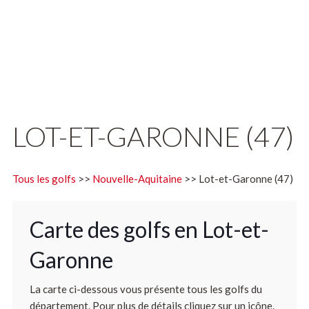
LOT-ET-GARONNE (47)
Tous les golfs
>>
Nouvelle-Aquitaine
>> Lot-et-Garonne (47)
Carte des golfs en Lot-et-
Garonne
La carte ci-dessous vous présente tous les golfs du
département. Pour plus de détails cliquez sur un icône.