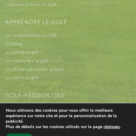
La grande histoire du Golf
APPRENDRE LE GOLF
Les fondamentaux du Golf
Le Swing
Le putting au golf
Les approches au golf
Les Sorties de bunker au Golf
Les effets au golf
GOLF-PASSION.ORG
A propos
Nous utilisons des cookies pour vous offrir la meilleure
expérience sur notre site et pour la personnalisation de la
Mentions légales
publicité.
Contact
Plus de détails sur les cookies utilisés sur la page
réglages
.